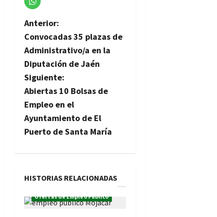
N
Anterior:
Convocadas 35 plazas de
a
Administrativo/a en la
v
Diputación de Jaén
Siguiente:
e
Abiertas 10 Bolsas de
g
Empleo en el
Ayuntamiento de El
a
Puerto de Santa María
c
i
HISTORIAS RELACIONADAS
ó
Ofertas de Empleo Público
n