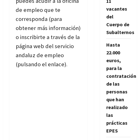
puedes acudir a la oficina
11
vacantes
de empleo que te
del
corresponda (para
Cuerpo de
obtener más información)
Subalternos
o inscribirte a través de la
Hasta
página web del servicio
22.000
andaluz de empleo
euros,
(pulsando el enlace)
.
para la
contratación
de las
personas
que han
realizado
las
prácticas
EPES