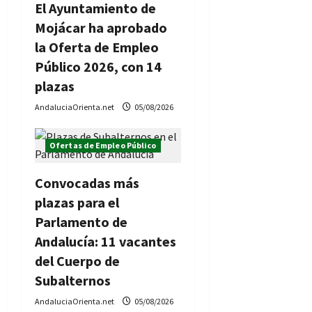
El Ayuntamiento de
d
Mojácar ha aprobado
e
la Oferta de Empleo
Público 2026, con 14
e
plazas
n
AndaluciaOrienta.net
05/08/2026
t
Ofertas de Empleo Público
r
Convocadas más
a
plazas para el
d
Parlamento de
Andalucía: 11 vacantes
a
del Cuerpo de
s
Subalternos
AndaluciaOrienta.net
05/08/2026