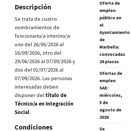
Oferta de
Descripción
empleo
público en
Se trata de cuatro
el
nombramientos de
Ayuntamiento
funcionario/a interino/a:
de
uno del 26/06/2026 al
Marbella:
16/09/2026, otro del
convocadas
29/06/2026 al 07/09/2026 y
26 plazas
dos del 01/07/2026 al
Ofertas de
07/09/2026. Las personas
empleo
interesadas deben
SAE:
disponer del
título de
miércoles,
5 de
Técnico/a en Integración
agosto de
Social
.
2026
Condiciones
Se