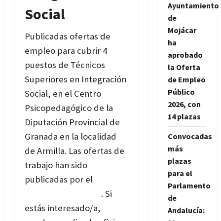
Ayuntamiento
Social
de
Mojácar
Publicadas ofertas de
ha
empleo para cubrir 4
aprobado
puestos de Técnicos
la Oferta
Superiores en Integración
de Empleo
Público
Social, en el Centro
2026, con
Psicopedagógico de la
14 plazas
Diputación Provincial de
Granada en la localidad
Convocadas
más
de Armilla. Las ofertas de
plazas
trabajo han sido
para el
publicadas por el
Servicio
Parlamento
Andaluz de Empleo
. Si
de
estás interesado/a,
Andalucía: