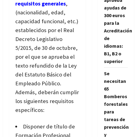
aprueba
requisitos generales
,
ayudas de
(nacionalidad, edad,
300 euros
capacidad funcional, etc.)
para la
establecidos por el Real
Acreditación
de
Decreto Legislativo
idiomas:
5/2015, de 30 de octubre,
B1, B2 o
por el que se aprueba el
superior
texto refundido de la Ley
Se
del Estatuto Básico del
necesitan
Empleado Público.
65
Además, deberán cumplir
Bomberos
los siguientes requisitos
forestales
específicos:
para
tareas de
Disponer de título de
prevención
y
Formación Profesional