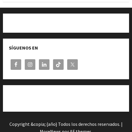
Quiénes somos
SÍGUENOS EN
Cita previa en el Servicio de Orientación «Andalucía
Orienta»
Copyright &copia; {año} Todos los derechos reservados.
|
MoreNews
por AF themes.