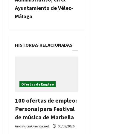
c
Ayuntamiento de Vélez-
i
Málaga
ó
n
HISTORIAS RELACIONADAS
d
e
e
Ofertas de Empleo
n
t
100 ofertas de empleo:
Personal para Festival
r
de música de Marbella
a
AndaluciaOrienta.net
05/08/2026