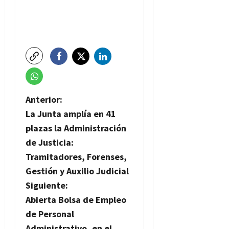
N
Anterior:
La Junta amplía en 41
a
plazas la Administración
v
de Justicia:
Tramitadores, Forenses,
e
Gestión y Auxilio Judicial
g
Siguiente:
Abierta Bolsa de Empleo
a
de Personal
Administrativo, en el