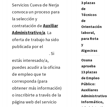
3 plazas
Servicios Cueva de Nerja
de
convoca un proceso para
Técnicos
la selección y
de
contratación de
Auxiliar
Orientación
Administrativo/a
. La
laboral,
para Rota
oferta de trabajo ha sido
y
publicada por el
Servicio
Algeciras
Andaluz de Empleo
. Si
Osuna
estás interesado/a,
aprueba
puedes acudir a la oficina
13 plazas
de empleo que te
de Empleo
corresponda (para
Público:
obtener más información)
Auxiliares
o inscribirte a través de la
Administrativo
página web del servicio
Informático,