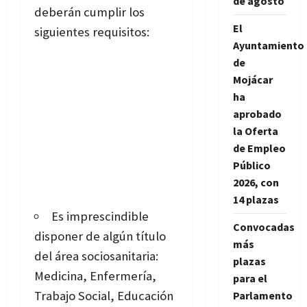
de agosto
deberán cumplir los
El
siguientes requisitos:
Ayuntamiento
de
Mojácar
ha
aprobado
la Oferta
de Empleo
Público
2026, con
14 plazas
Es imprescindible
Convocadas
disponer de algún título
más
del área sociosanitaria:
plazas
Medicina, Enfermería,
para el
Trabajo Social, Educación
Parlamento