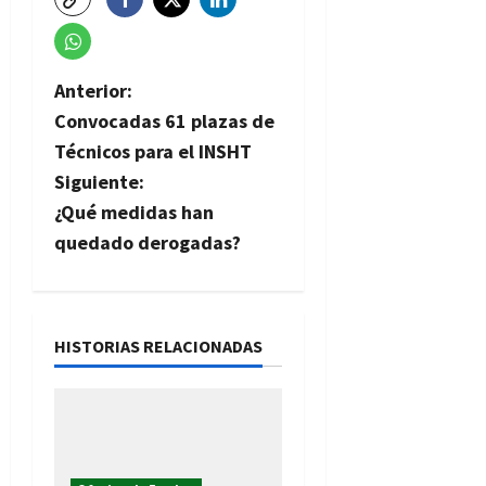
N
Anterior:
Convocadas 61 plazas de
a
Técnicos para el INSHT
v
Siguiente:
¿Qué medidas han
e
quedado derogadas?
g
a
HISTORIAS RELACIONADAS
c
i
ó