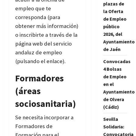
plazas de
empleo que te
la Oferta
corresponda (para
de Empleo
obtener más información)
público
2026, del
o inscribirte a través de la
Ayuntamiento
página web del servicio
de Jaén
andaluz de empleo
(pulsando el enlace).
Convocadas
4 Bolsas
Formadores
de Empleo
en el
(áreas
Ayuntamiento
de Olvera
sociosanitaria)
(Cádiz)
Se necesita incorporar a
Sevilla
Formadores de
Solidaria:
Convocatoria
Formación para el