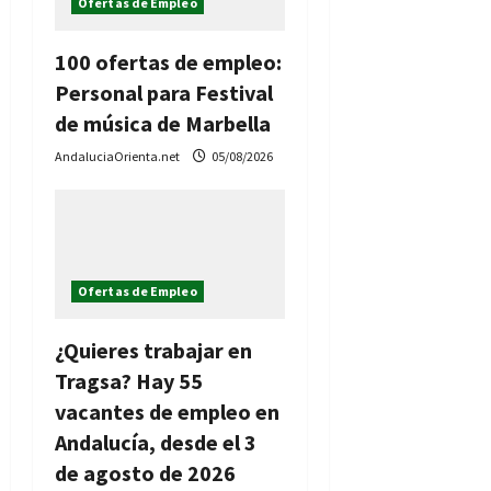
Ofertas de Empleo
n
d
100 ofertas de empleo:
Personal para Festival
e
de música de Marbella
e
AndaluciaOrienta.net
05/08/2026
n
t
r
Ofertas de Empleo
a
¿Quieres trabajar en
Tragsa? Hay 55
d
vacantes de empleo en
a
Andalucía, desde el 3
de agosto de 2026
s