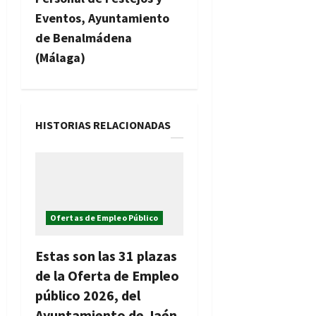
a
Eventos, Ayuntamiento
c
de Benalmádena
(Málaga)
i
ó
n
HISTORIAS RELACIONADAS
d
e
e
Ofertas de Empleo Público
n
Estas son las 31 plazas
t
de la Oferta de Empleo
público 2026, del
r
Ayuntamiento de Jaén