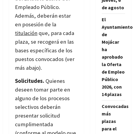
jueves, 6
Empleado Público.
de agosto
Además, deberán estar
El
en posesión de la
Ayuntamiento
titulación
que, para cada
de
plaza, se recogerá en las
Mojácar
ha
bases específicas de los
aprobado
puestos convocados (ver
la Oferta
más abajo).
de Empleo
Público
Solicitudes.
Quienes
2026, con
deseen tomar parte en
14 plazas
alguno de los procesos
Convocadas
selectivos deberán
más
presentar solicitud
plazas
cumplimentada
para el
(conforme al modelo que