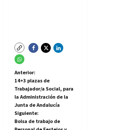
N
Anterior:
14+3 plazas de
a
Trabajador/a Social, para
v
la Administración de la
Junta de Andalucía
e
Siguiente:
g
Bolsa de trabajo de
Personal de Festejos y