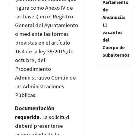
Parlamento
figura como Anexo IV de
de
las bases) en el
Registro
Andalucía:
11
General del Ayuntamiento
vacantes
o mediante las formas
del
previstas en el artículo
Cuerpo de
16.4 de la ley 39/2015,de
Subalternos
octubre, del
Procedimiento
Administrativo Común de
las Administraciones
Públicas.
Documentación
requerida.
La solicitud
deberá presentarse
acompañada de la