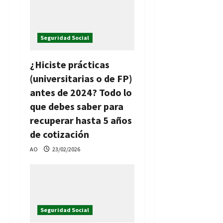
d
e
Seguridad Social
e
¿Hiciste prácticas
n
(universitarias o de FP)
t
antes de 2024? Todo lo
que debes saber para
r
recuperar hasta 5 años
a
de cotización
AO
23/02/2026
d
a
s
Seguridad Social