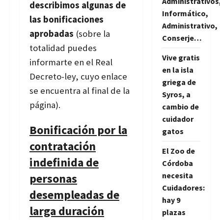
Administrativos
describimos algunas de
Informático,
las bonificaciones
Administrativo,
aprobadas
(sobre la
Conserje…
totalidad puedes
Vive gratis
informarte en el Real
en la isla
Decreto-ley, cuyo enlace
griega de
se encuentra al final de la
Syros, a
página).
cambio de
cuidador
Bonificación por la
gatos
contratación
El Zoo de
indefinida de
Córdoba
necesita
personas
Cuidadores:
desempleadas de
hay 9
larga duración
plazas