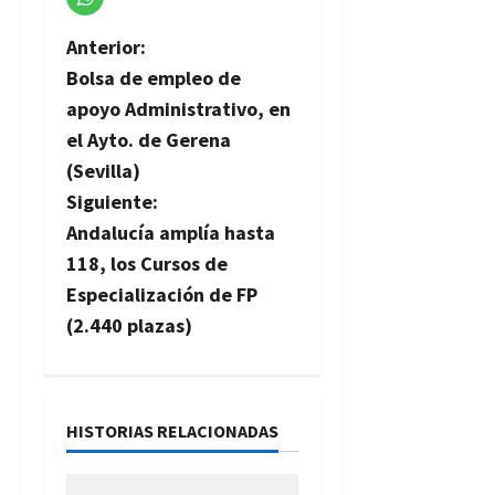
N
Anterior:
Bolsa de empleo de
a
apoyo Administrativo, en
v
el Ayto. de Gerena
(Sevilla)
e
Siguiente:
g
Andalucía amplía hasta
118, los Cursos de
a
Especialización de FP
c
(2.440 plazas)
i
ó
HISTORIAS RELACIONADAS
n