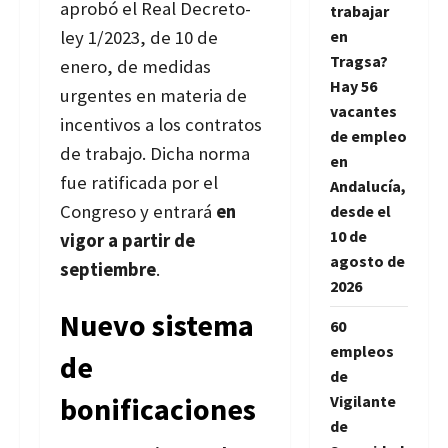
aprobó el Real Decreto-
trabajar
ley 1/2023, de 10 de
en
Tragsa?
enero, de medidas
Hay 56
urgentes en materia de
vacantes
incentivos a los contratos
de empleo
de trabajo. Dicha norma
en
fue ratificada por el
Andalucía,
Congreso y entrará
en
desde el
10 de
vigor a partir de
agosto de
septiembre
.
2026
Nuevo sistema
60
empleos
de
de
bonificaciones
Vigilante
de