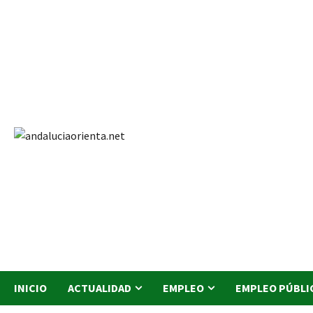
Saltar
al
contenido
INICIO
ACTUALIDAD
EMPLEO
EMPLEO PÚBLI