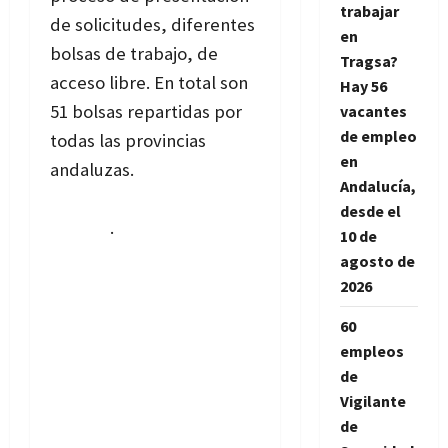
trabajar
de solicitudes, diferentes
en
bolsas de trabajo, de
Tragsa?
acceso libre. En total son
Hay 56
51 bolsas repartidas por
vacantes
de empleo
todas las provincias
en
andaluzas.
Ver otras
Andalucía,
ofertas de empleo
desde el
público
.
10 de
agosto de
2026
60
empleos
de
Vigilante
de