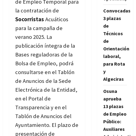
de Empleo Temporal
para
la contratación de
Convocadas
3 plazas
Socorristas
Acuáticos
de
para la campaña de
Técnicos
verano 2025. La
de
publicación íntegra de la
Orientación
Bases regulador
as de la
laboral,
Bolsa de Empleo,
podrá
para Rota
y
consultarse en el Tablón
Algeciras
de Anuncios de la Sede
Electrónica de la Entidad,
Osuna
en el Portal de
aprueba
13 plazas
Transparencia y en el
de Empleo
Tablón de Anuncios del
Público:
Ayuntamiento. El plazo de
Auxiliares
presentación de