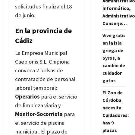
Administrativo
solicitudes finaliza el 18
Informático,
de junio.
Administrativo
Conserje…
En la provincia de
Vive gratis
Cádiz
en la isla
griega de
La Empresa Municipal
Syros, a
Caepionis S.L. Chipiona
cambio de
convoca 2 bolsas de
cuidador
contratación de personal
gatos
laboral temporal:
El Zoo de
Operarios
para el servicio
Córdoba
de limpieza viaria y
necesita
Monitor-Socorrista
para
Cuidadores:
el servicio de piscina
hay 9
plazas
municipal. El plazo de