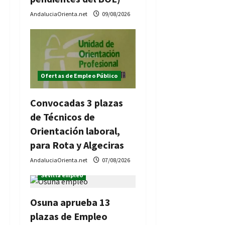
d
AndaluciaOrienta.net
09/08/2026
a
s
Ofertas de Empleo Público
Convocadas 3 plazas
de Técnicos de
Orientación laboral,
para Rota y Algeciras
AndaluciaOrienta.net
07/08/2026
Ofertas de Empleo Público
Sevilla empleo
Osuna aprueba 13
plazas de Empleo