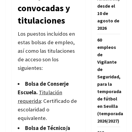
convocadas y
desde el
10 de
titulaciones
agosto de
2026
Los puestos incluidos en
60
estas bolsas de empleo,
empleos
así como las titulaciones
de
de acceso son los
Vigilante
siguientes:
de
Seguridad,
Bolsa de Conserje
para la
temporada
Escuela.
Titulación
de fútbol
requerida
: Certificado de
en Sevilla
escolaridad o
(temporada
equivalente.
2026/2027)
Bolsa de Técnico/a