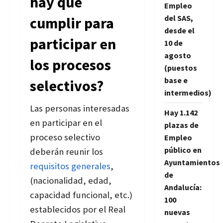
hay que
Empleo
del SAS,
cumplir para
desde el
participar en
10 de
agosto
los procesos
(puestos
base e
selectivos?
intermedios)
Las personas interesadas
Hay 1.142
en participar en el
plazas de
proceso selectivo
Empleo
público en
deberán reunir los
Ayuntamientos
requisitos generales
,
de
(nacionalidad, edad,
Andalucía:
capacidad funcional, etc.)
100
establecidos por el Real
nuevas