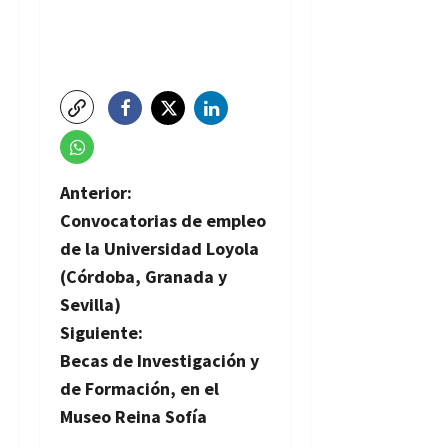
N
Anterior:
Convocatorias de empleo
a
de la Universidad Loyola
v
(Córdoba, Granada y
Sevilla)
e
Siguiente:
g
Becas de Investigación y
de Formación, en el
a
Museo Reina Sofía