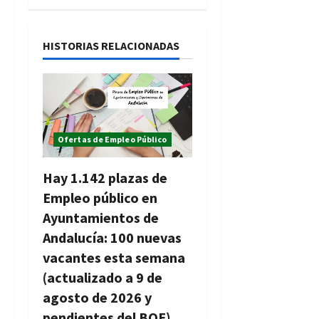
c
i
HISTORIAS RELACIONADAS
ó
n
d
Ofertas de Empleo Público
e
e
Hay 1.142 plazas de
Empleo público en
n
Ayuntamientos de
t
Andalucía: 100 nuevas
vacantes esta semana
r
(actualizado a 9 de
a
agosto de 2026 y
pendientes del BOE)