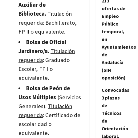
213
Auxiliar de
ofertas de
Biblioteca.
Titulación
Empleo
requerida
: Bachillerato,
Público
FP II o equivalente.
temporal,
en
Bolsa de Oficial
Ayuntamientos
Jardinero/a.
Titulación
de
requerida
: Graduado
Andalucía
Escolar, FP I o
(SIN
equivalente.
oposición)
Bolsa de Peón de
Convocadas
Usos Múltiples
(Servicios
3 plazas
de
Generales).
Titulación
Técnicos
requerida
: Certificado de
de
escolaridad o
Orientación
equivalente.
laboral,