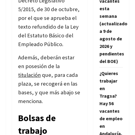
Decreto Legislativo
vacantes
esta
5/2015, de 30 de octubre,
semana
por el que se aprueba el
(actualizado
texto refundido de la Ley
a 9 de
del Estatuto Básico del
agosto de
Empleado Público.
2026 y
pendientes
Además, deberán estar
del BOE)
en posesión de la
¿Quieres
titulación
que, para cada
trabajar
plaza, se recogerá en las
en
bases, y que más abajo se
Tragsa?
menciona.
Hay 56
vacantes
Bolsas de
de empleo
en
trabajo
Andalucía,