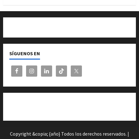
Quiénes somos
SÍGUENOS EN
Cita previa en el Servicio de Orientación «Andalucía
Orienta»
Copyright &copia; {año} Todos los derechos reservados.
|