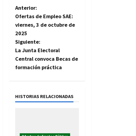
N
Anterior:
Ofertas de Empleo SAE:
a
viernes, 3 de octubre de
v
2025
Siguiente:
e
La Junta Electoral
g
Central convoca Becas de
formación práctica
a
c
i
HISTORIAS RELACIONADAS
ó
n