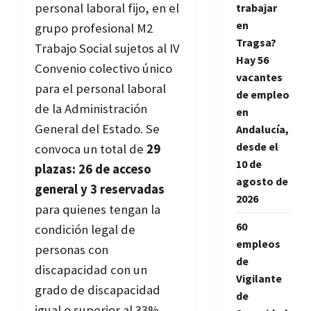
personal laboral fijo, en el
trabajar
en
grupo profesional M2
Tragsa?
Trabajo Social sujetos al IV
Hay 56
Convenio colectivo único
vacantes
para el personal laboral
de empleo
de la Administración
en
General del Estado. Se
Andalucía,
desde el
convoca un total de
29
10 de
plazas: 26 de acceso
agosto de
general y 3 reservadas
2026
para quienes tengan la
60
condición legal de
empleos
personas con
de
discapacidad con un
Vigilante
grado de discapacidad
de
igual o superior al 33%.