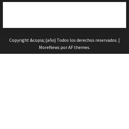
Cita previa en el Servicio de Orientación «Andalucía
Orienta»
Copyright &copia; {año} Todos los derechos reservados.
|
MoreNews
por AF themes.