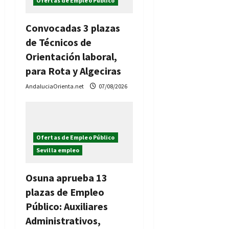
d
Ofertas de Empleo Público
e
Convocadas 3 plazas
e
de Técnicos de
Orientación laboral,
n
para Rota y Algeciras
t
AndaluciaOrienta.net
07/08/2026
r
a
Ofertas de Empleo Público
d
Sevilla empleo
a
Osuna aprueba 13
plazas de Empleo
s
Público: Auxiliares
Administrativos,