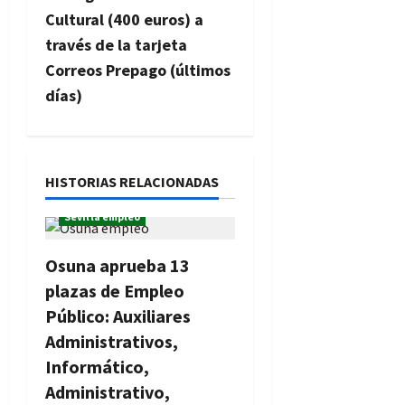
a
Cultural (400 euros) a
c
través de la tarjeta
Correos Prepago (últimos
i
días)
ó
n
HISTORIAS RELACIONADAS
d
Ofertas de Empleo Público
Sevilla empleo
e
Osuna aprueba 13
e
plazas de Empleo
n
Público: Auxiliares
Administrativos,
t
Informático,
r
Administrativo,