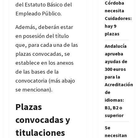
Córdoba
del Estatuto Básico del
necesita
Empleado Público.
Cuidadores:
hay 9
Además, deberán estar
plazas
en posesión del título
que, para cada una de las
Andalucía
plazas convocadas, se
aprueba
ayudas de
establece en los anexos
300 euros
de las bases de la
para la
convocatoria (más abajo
Acreditación
se mencionan).
de
idiomas:
Plazas
B1, B2 o
superior
convocadas y
Se
titulaciones
necesitan