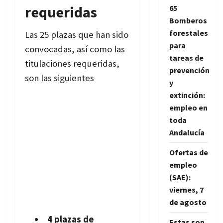
requeridas
65
Bomberos
forestales
Las 25 plazas que han sido
para
convocadas, así como las
tareas de
titulaciones requeridas,
prevención
son las siguientes
y
extinción:
empleo en
toda
Andalucía
Ofertas de
empleo
(SAE):
viernes, 7
de agosto
4 plazas de
Estas son