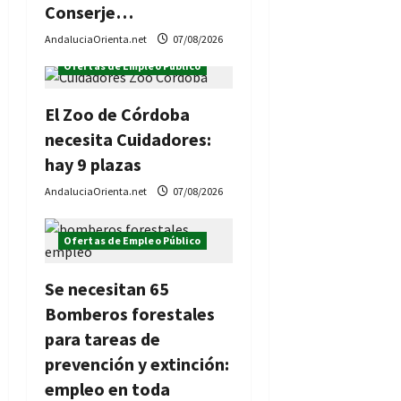
Conserje…
a
AndaluciaOrienta.net
07/08/2026
d
Ofertas de Empleo Público
a
El Zoo de Córdoba
s
necesita Cuidadores:
hay 9 plazas
AndaluciaOrienta.net
07/08/2026
Ofertas de Empleo Público
Se necesitan 65
Bomberos forestales
para tareas de
prevención y extinción:
empleo en toda