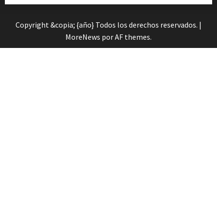
Copyright &copia; {año} Todos los derechos reservados.
|
MoreNews
por AF themes.