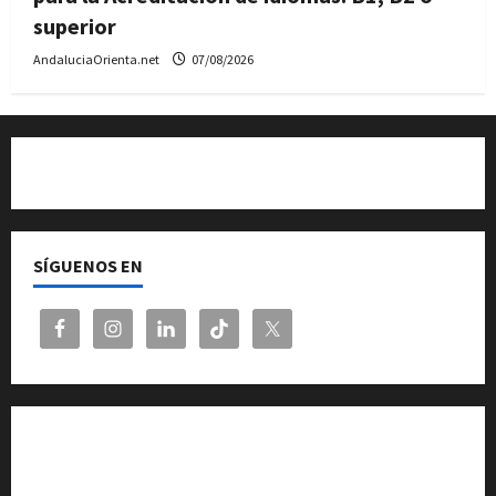
superior
AndaluciaOrienta.net
07/08/2026
Quiénes somos
SÍGUENOS EN
Cita previa en el Servicio de Orientación «Andalucía
Orienta»