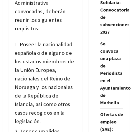
Administrativa
Solidaria:
Convocatoria
convocadas, deberán
de
reunir los siguientes
subvenciones
requisitos:
2027
Se
Poseer la nacionalidad
convoca
española o de alguno de
una plaza
los estados miembros de
de
la Unión Europea,
Periodista
nacionales del Reino de
en el
Noruega y los nacionales
Ayuntamiento
de la República de
de
Marbella
Islandia, así como otros
casos recogidos en la
Ofertas de
legislación.
empleo
(SAE):
Tener cumplidos