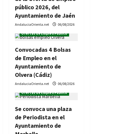
e
público 2026, del
n
Ayuntamiento de Jaén
AndaluciaOrienta.net
06/08/2026
t
Ofertas de Empleo Público
r
Convocadas 4 Bolsas
a
de Empleo en el
d
Ayuntamiento de
Olvera (Cádiz)
a
AndaluciaOrienta.net
06/08/2026
s
Ofertas de Empleo Público
Se convoca una plaza
de Periodista en el
Ayuntamiento de
Marbella