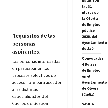
Estas son
las 31
plazas de
la Oferta
de Empleo
público
Requisitos de las
2026, del
personas
Ayuntamiento
de Jaén
aspirantes.
Convocadas
Las personas interesadas
4 Bolsas
en participar en los
de Empleo
procesos selectivos de
en el
acceso libre para acceder
Ayuntamiento
de Olvera
a las distintas
(Cádiz)
especialidades del
Cuerpo de Gestión
Sevilla