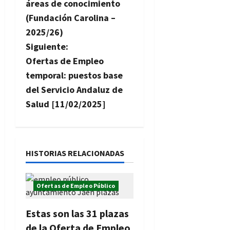
áreas de conocimiento
v
(Fundación Carolina –
2025/26)
e
Siguiente:
g
Ofertas de Empleo
temporal: puestos base
a
del Servicio Andaluz de
c
Salud [11/02/2025]
i
ó
HISTORIAS RELACIONADAS
n
Ofertas de Empleo Público
d
e
Estas son las 31 plazas
de la Oferta de Empleo