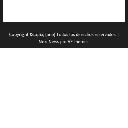
Cita previa en el Servicio de Orientación «Andalucía
Orienta»
Copyright &copia; {año} Todos los derechos reservados.
|
MoreNews
por AF themes.