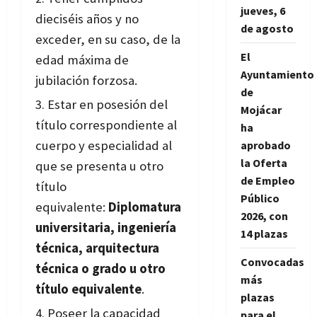
jueves, 6
dieciséis años y no
de agosto
exceder, en su caso, de la
El
edad máxima de
Ayuntamiento
jubilación forzosa.
de
Estar en posesión del
Mojácar
título correspondiente al
ha
cuerpo y especialidad al
aprobado
la Oferta
que se presenta u otro
de Empleo
título
Público
equivalente:
Diplomatura
2026, con
universitaria, ingeniería
14 plazas
técnica, arquitectura
Convocadas
técnica o grado u otro
más
título equivalente
.
plazas
Poseer la capacidad
para el