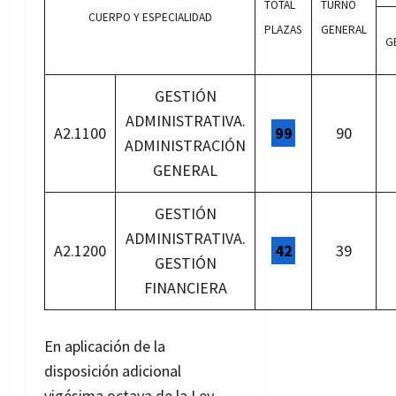
TOTAL
TURNO
CUERPO Y ESPECIALIDAD
PLAZAS
GENERAL
G
GESTIÓN
ADMINISTRATIVA.
A2.1100
99
90
ADMINISTRACIÓN
GENERAL
GESTIÓN
ADMINISTRATIVA.
A2.1200
42
39
GESTIÓN
FINANCIERA
En aplicación de la
disposición adicional
vigésima octava de la Ley