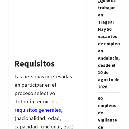
¿Quieres
trabajar
en
Tragsa?
Hay 56
vacantes
de empleo
en
Andalucía,
Requisitos
desde el
10 de
Las personas interesadas
agosto de
en participar en el
2026
proceso selectivo
60
deberán reunir los
empleos
requisitos generales
,
de
(nacionalidad, edad,
Vigilante
capacidad funcional, etc.)
de