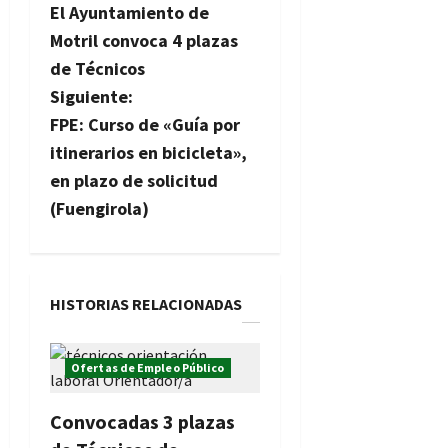
El Ayuntamiento de
a
Motril convoca 4 plazas
v
de Técnicos
Siguiente:
e
FPE: Curso de «Guía por
g
itinerarios en bicicleta»,
en plazo de solicitud
a
(Fuengirola)
c
i
HISTORIAS RELACIONADAS
ó
n
Ofertas de Empleo Público
d
Convocadas 3 plazas