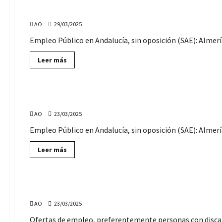
Plazas
91 ofertas de Empleo para Ayuntamientos de Andalucí
de
empleo
AO
29/03/2025
y
12
Bolsas
Empleo Público en Andalucía, sin oposición (SAE): Almería
de
trabajo,
Lee
Leer más
en
más
Ayuntamientos
sobre
Ofertas de Empleo
de
91
Andalucía
ofertas
de
130 ofertas de Empleo para Ayuntamientos de Andaluc
Empleo
para
AO
23/03/2025
Ayuntamientos
de
Andalucía,
Empleo Público en Andalucía, sin oposición (SAE): Almería
sin
oposición
Lee
Leer más
más
sobre
Discapacidad preferentemente
130
ofertas
de
87 ofertas de empleo, preferentemente para persona
Empleo
para
AO
23/03/2025
Ayuntamientos
de
Andalucía,
Ofertas de empleo, preferentemente personas con discapa