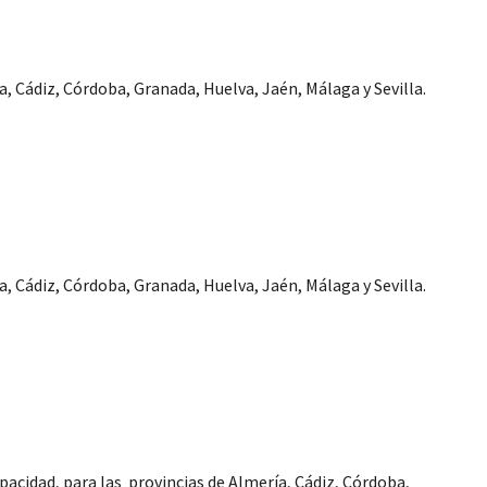
a, sin oposición
, Cádiz, Córdoba, Granada, Huelva, Jaén, Málaga y Sevilla.
ía, sin oposición
, Cádiz, Córdoba, Granada, Huelva, Jaén, Málaga y Sevilla.
s con discapacidad (Andalucía)
cidad, para las provincias de Almería, Cádiz, Córdoba,