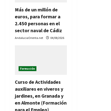
e
Más de un millón de
euros, para formar a
n
2.450 personas en el
t
sector naval de Cádiz
r
AndaluciaOrienta.net
04/08/2026
a
d
a
Formación
s
Curso de Actividades
auxiliares en viveros y
jardines, en Granada y
en Almonte (Formación
para el Empleo)