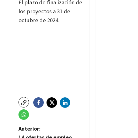
El plazo de finalización de
los proyectos a 31 de
octubre de 2024.
N
Anterior:
14 ofertas de empleo