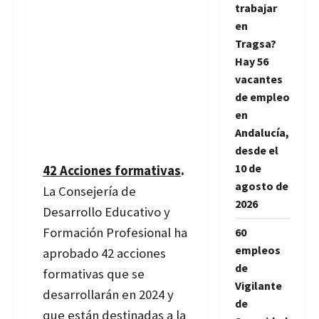
trabajar
en
Tragsa?
Hay 56
vacantes
de empleo
en
Andalucía,
desde el
10 de
42 Acciones formativas
.
agosto de
La Consejería de
2026
Desarrollo Educativo y
Formación Profesional ha
60
empleos
aprobado 42 acciones
de
formativas que se
Vigilante
desarrollarán en 2024 y
de
que están destinadas a la