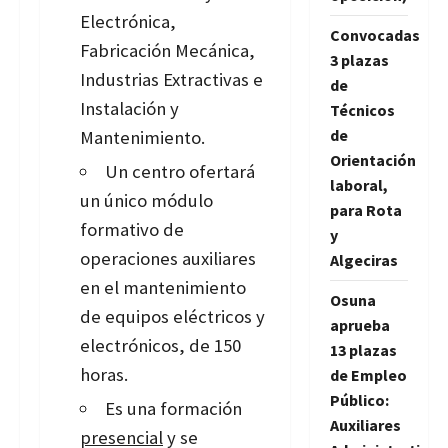
Electrónica,
Convocadas
Fabricación Mecánica,
3 plazas
Industrias Extractivas e
de
Instalación y
Técnicos
de
Mantenimiento.
Orientación
Un centro ofertará
laboral,
un único módulo
para Rota
formativo de
y
operaciones auxiliares
Algeciras
en el mantenimiento
Osuna
de equipos eléctricos y
aprueba
electrónicos, de 150
13 plazas
horas.
de Empleo
Público:
Es una formación
Auxiliares
presencial
y se