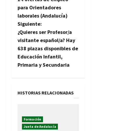
a
para Orientadores
v
laborales (Andalucía)
Siguiente:
e
¿Quieres ser Profesor/a
g
visitante español/a? Hay
638 plazas disponibles de
a
Educación Infantil,
c
Primaria y Secundaria
i
ó
HISTORIAS RELACIONADAS
n
d
Formación
e
Junta de Andalucía