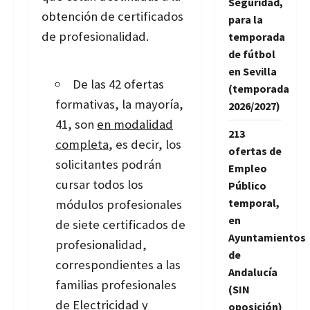
Seguridad,
obtención de certificados
para la
de profesionalidad.
temporada
de fútbol
en Sevilla
De las 42 ofertas
(temporada
formativas, la mayoría,
2026/2027)
41, son
en modalidad
213
completa
, es decir, los
ofertas de
solicitantes podrán
Empleo
cursar todos los
Público
temporal,
módulos profesionales
en
de siete certificados de
Ayuntamientos
profesionalidad,
de
correspondientes a las
Andalucía
familias profesionales
(SIN
de Electricidad y
oposición)