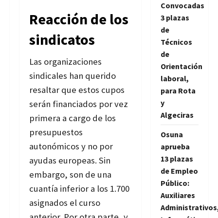
Convocadas
Reacción de los
3 plazas
de
sindicatos
Técnicos
de
Las organizaciones
Orientación
sindicales han querido
laboral,
resaltar que estos cupos
para Rota
y
serán financiados por vez
Algeciras
primera a cargo de los
presupuestos
Osuna
autonómicos y no por
aprueba
13 plazas
ayudas europeas. Sin
de Empleo
embargo, son de una
Público:
cuantía inferior a los 1.700
Auxiliares
asignados el curso
Administrativos
anterior. Por otra parte, y