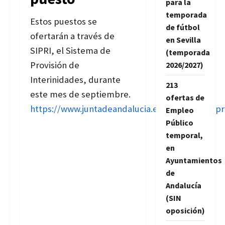
para la
temporada
Estos puestos se
de fútbol
ofertarán a través de
en Sevilla
SIPRI, el Sistema de
(temporada
Provisión de
2026/2027)
Interinidades, durante
213
este mes de septiembre.
ofertas de
https://www.juntadeandalucia.es/educacion/sipr
Empleo
Público
temporal,
en
Ayuntamientos
de
Andalucía
(SIN
oposición)