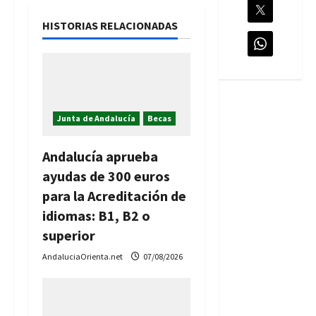
i
HISTORIAS RELACIONADAS
ó
n
d
Junta de Andalucía
Becas
e
e
Andalucía aprueba
ayudas de 300 euros
n
para la Acreditación de
t
idiomas: B1, B2 o
superior
r
AndaluciaOrienta.net
07/08/2026
a
d