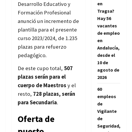
Desarrollo Educativo y
en
Tragsa?
Formación Profesional
Hay 56
anunció un incremento de
vacantes
plantilla para el presente
de empleo
curso 2023/2024, de 1.235
en
plazas para refuerzo
Andalucía,
pedagógico.
desde el
10 de
De este cupo total,
507
agosto de
plazas serán para el
2026
cuerpo de Maestros
y el
60
resto,
728 plazas, serán
empleos
para Secundaria
.
de
Vigilante
Oferta de
de
Seguridad,
puesto