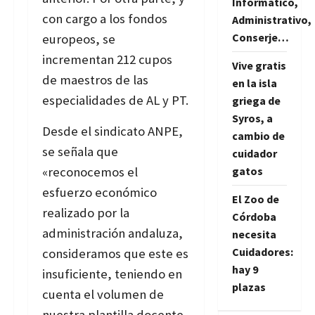
Informático,
con cargo a los fondos
Administrativo,
Conserje…
europeos, se
incrementan 212 cupos
Vive gratis
de maestros de las
en la isla
especialidades de AL y PT.
griega de
Syros, a
Desde el sindicato ANPE,
cambio de
se señala que
cuidador
«reconocemos el
gatos
esfuerzo económico
El Zoo de
realizado por la
Córdoba
administración andaluza,
necesita
Cuidadores:
consideramos que este es
hay 9
insuficiente, teniendo en
plazas
cuenta el volumen de
nuestra plantilla docente