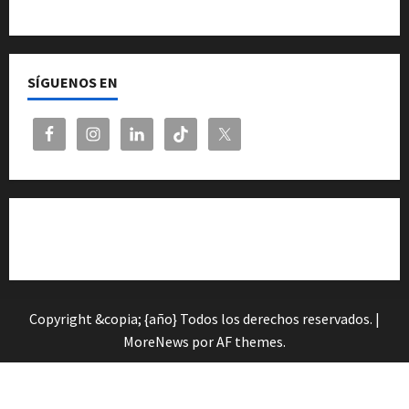
Quiénes somos
SÍGUENOS EN
Cita previa en el Servicio de Orientación «Andalucía
Orienta»
Copyright &copia; {año} Todos los derechos reservados.
|
MoreNews
por AF themes.