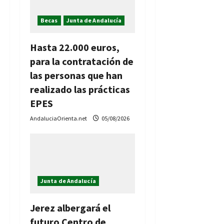
a
Becas
Junta de Andalucía
s
Hasta 22.000 euros,
para la contratación de
las personas que han
realizado las prácticas
EPES
AndaluciaOrienta.net
05/08/2026
Junta de Andalucía
Jerez albergará el
futuro Centro de