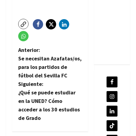
N
Anterior:
Se necesitan Azafatas/os,
a
para los partidos de
v
fútbol del Sevilla FC
Siguiente:
e
¿Qué se puede estudiar
g
en la UNED? Cómo
acceder a los 30 estudios
a
de Grado
c